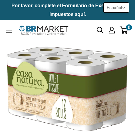
Saltar
Por favor, complete el Formulario de Exención de
Español
al
Impuestos aquí.
contenido
0
BR
Market