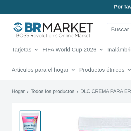
Saltar
Por fa
al
BR
contenido
Market
Tarjetas
FIFA World Cup 2026
Inalámbr
Artículos para el hogar
Productos étnicos
Hogar
Todos los productos
DLC CREMA PARA ER