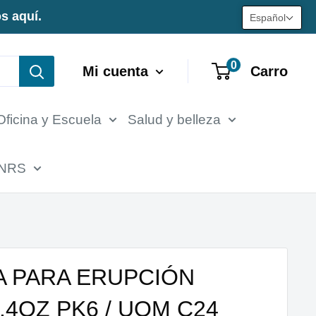
s aquí.
Español
0
Mi cuenta
Carro
Oficina y Escuela
Salud y belleza
 NRS
 PARA ERUPCIÓN
.4OZ PK6 / UOM C24