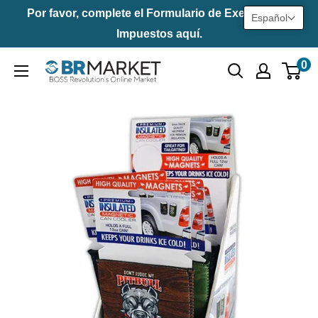
Saltar
Por favor, complete el Formulario de Exención de
Español
al
Impuestos aquí.
contenido
0
BR
Market