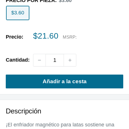
PRECIO POR PIEZA:
$3.60
$3.60
Precio
$21.60
Precio:
MSRP:
de
venta
Cantidad:
Añadir a la cesta
Descripción
¡El enfriador magnético para latas sostiene una